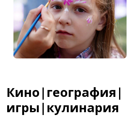
Кино|география|
игры|кулинария