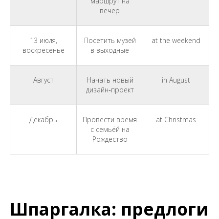
маршрут на
вечер
13 июля,
Посетить музей
at the weekend
воскресенье
в выходные
Август
Начать новый
in August
дизайн‑проект
Декабрь
Провести время
at Christmas
с семьёй на
Рождество
Шпаргалка: предлоги