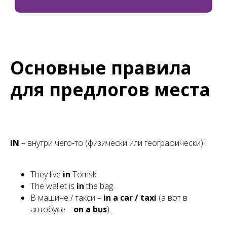
Основные правила
для предлогов места
IN
– внутри чего‑то (физически или географически):
They live
in
Tomsk.
The wallet is
in
the bag.
В машине / такси –
in a car / taxi
(а вот в
автобусе –
on a bus
).