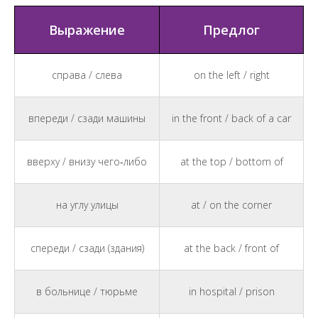
Выражение
Предлог
справа / слева
on the left / right
впереди / сзади машины
in the front / back of a car
вверху / внизу чего‑либо
at the top / bottom of
на углу улицы
at / on the corner
спереди / сзади (здания)
at the back / front of
в больнице / тюрьме
in hospital / prison