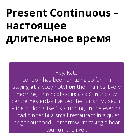
Present Continuous –
настоящее
длительное время
Hey, Kate!
London has been amazing so far! I’m
staying
at
a cozy hotel
on
the Thames. Every
morning I have coffee
at
a café
in
the city
centre. Yesterday I visited the British Museum
– the building itself is stunning.
In
the evening
I had dinner
in
a small restaurant
in
a quiet
neighbourhood. Tomorrow I’m taking a boat
tour
on
the river.