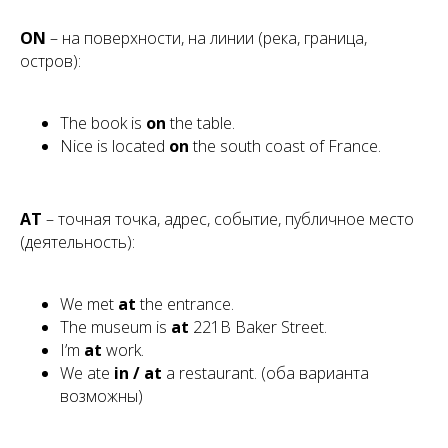
ON
– на поверхности, на линии (река, граница,
остров):
The book is
on
the table.
Nice is located
on
the south coast of France.
AT
– точная точка, адрес, событие, публичное место
(деятельность):
We met
at
the entrance.
The museum is
at
221B Baker Street.
I’m
at
work.
We ate
in / at
a restaurant.
(оба варианта
возможны)