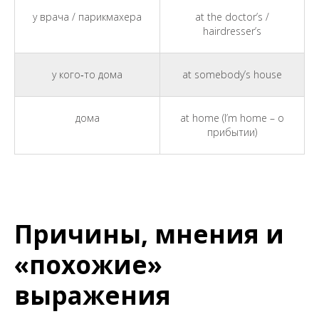
у врача / парикмахера
at the doctor’s /
hairdresser’s
у кого‑то дома
at somebody’s house
дома
at home (I’m home – о
прибытии)
Причины, мнения и
«похожие»
выражения