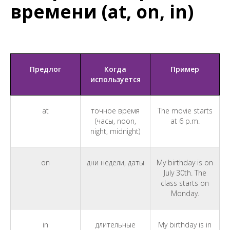
времени (at, on, in)
Предлог
Когда
Пример
используется
at
точное время
The movie starts
(часы, noon,
at 6 p.m.
night, midnight)
on
дни недели, даты
My birthday is on
July 30th. The
class starts on
Monday.
in
длительные
My birthday is in