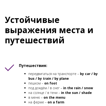
Устойчивые
выражения места и
путешествий
Путешествия:
передвигаться на транспорте –
by car / by
bus / by train / by plane
пешком –
on foot
под дождём / в снег –
in the rain / snow
на солнце / в тени –
in the sun / shade
в меню –
on the menu
на ферме –
on a farm