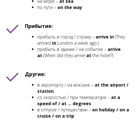
на море –
at sea
по пути –
on the way
Прибытие:
прибыть в город / страну –
arrive in
(
They
arrived
in
London a week ago.
)
прибыть в здание / на событие –
arrive
at
(
When did they arrive
at
the hotel?
)
Другие:
в аэропорту / на вокзале –
at the airport /
station
со скоростью / при температуре –
at a
speed of / at … degrees
в отпуске / путешествии –
on holiday / on a
cruise / on a trip